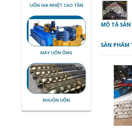
UỐN GIA NHIỆT CAO TẦN
MÔ TẢ SẢN
SẢN PHẨM
MÁY UỐN ỐNG
KHUÔN UỐN