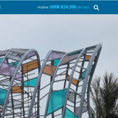
0908 824 208
Ệ
Hotline:
(Mr.Sơn)