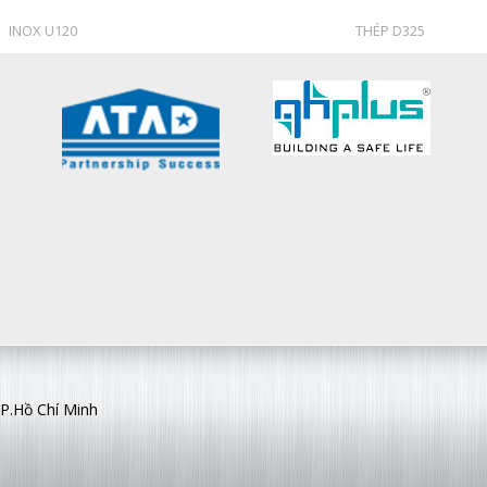
INOX U120
THÉP D325
TP.Hồ Chí Minh