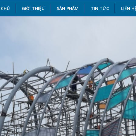
 CHỦ
GIỚI THIỆU
SẢN PHẨM
TIN TỨC
LIÊN H