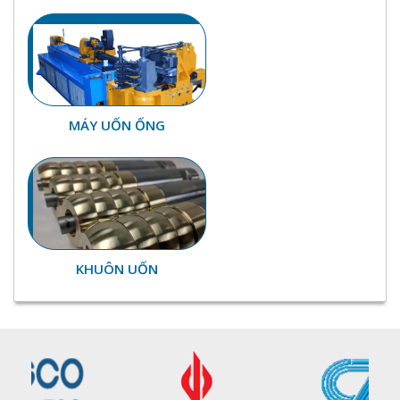
UỐN GIA NHIỆT CAO TẦN
MÁY UỐN ỐNG
KHUÔN UỐN