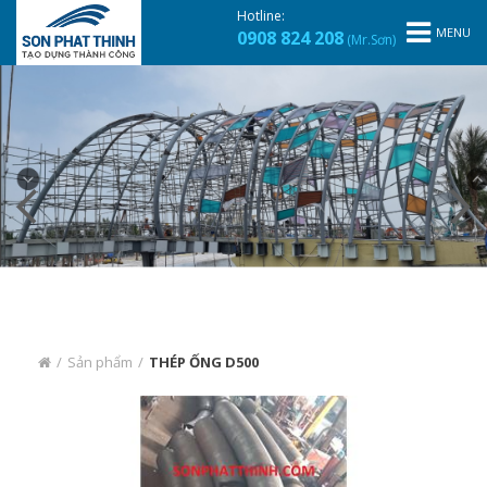
Hotline:
MENU
0908 824 208
(Mr.Sơn)
/
Sản phẩm
/
THÉP ỐNG D500