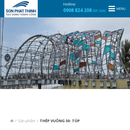
Hotline:
MENU
0908 824 208
(Mr.Sơn)
/
Sản phẩm
/
THÉP VUÔNG 50- TÚP