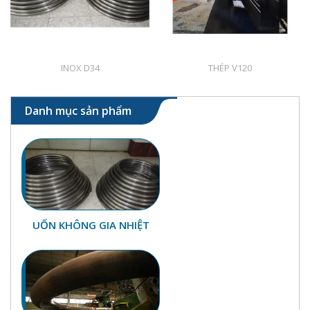
INOX D34
THÉP V120
Danh mục sản phẩm
UỐN KHÔNG GIA NHIỆT